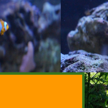
18:30 Uhr --
▼