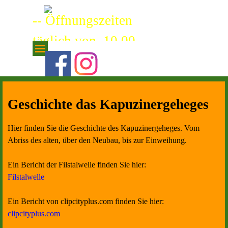
Direkt zum Seiteninhalt
-- Öffnungszeiten
täglich von 10.00
Menü überspringen
Uhr bis 19:00 Uhr
letzter Einlass 18:30
Uhr --
Geschichte das Kapuzinergeheges
Hier finden Sie die Geschichte des Kapuzinergeheges. Vom
Abriss des alten, über den Neubau, bis zur Einweihung.
Ein Bericht der Filstalwelle finden Sie hier:
Filstalwelle
Ein Bericht von clipcityplus.com finden Sie hier:
clipcityplus.com