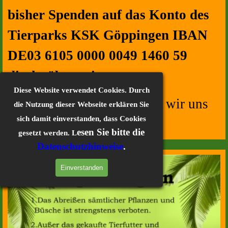
bisher Spenden auf das Konto des
Tierparks KSK Göppingen IBAN
DE03 6105 0000 0049 1460 59
direkt überweisen.
Diese Website verwendet Cookies. Durch
Für Ihre Spenden bedanken wir uns
die Nutzung dieser Webseite erklären Sie
sich damit einverstanden, dass Cookies
recht herzlich.
esen Sie bitte die
gesetzt werden. L
Datenschutzhinweise
.
Einverstanden